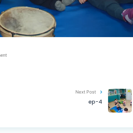
ent
Next Post
ep-4