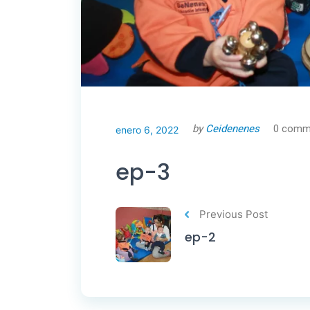
by
Ceidenenes
0 comm
enero 6, 2022
ep-3
Previous Post
ep-2